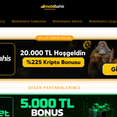
iriş
Mobilbahis hakkında
Mobilbahis Adresi
Mobilbahis Uyg
EN ÇOK TERCİH EDİLEN
DİĞER PARTNERLERİMİZ