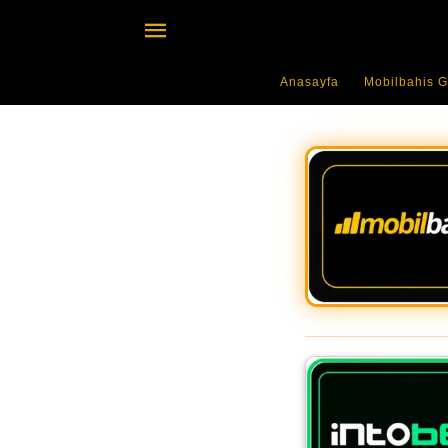
Anasayfa
Mobilbahis G