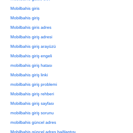
Mobilbahis giris
Mobilbahis giriş
Mobilbahis giris adres
Mobilbahis giriş adresi
Mobilbahis giriş arayüzü
Mobilbahis giriş engeli
mobilbahis giriş hatası
Mobilbahis giriş linki
mobilbahis giriş problemi
Mobilbahis giriş rehberi
Mobilbahis giriş sayfası
mobilbahis giriş sorunu
mobilbahis güncel adres
Mobilbahis güncel adres bağlantısı