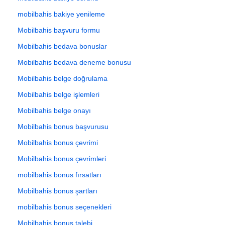
mobilbahis bakiye yenileme
Mobilbahis başvuru formu
Mobilbahis bedava bonuslar
Mobilbahis bedava deneme bonusu
Mobilbahis belge doğrulama
Mobilbahis belge işlemleri
Mobilbahis belge onayı
Mobilbahis bonus başvurusu
Mobilbahis bonus çevrimi
Mobilbahis bonus çevrimleri
mobilbahis bonus fırsatları
Mobilbahis bonus şartları
mobilbahis bonus seçenekleri
Mobilbahis bonus talebi