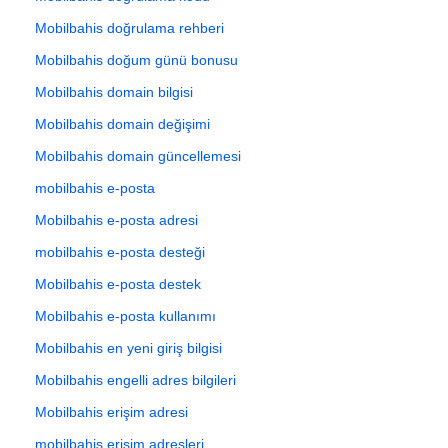
Mobilbahis doğrulama rehberi
Mobilbahis doğum günü bonusu
Mobilbahis domain bilgisi
Mobilbahis domain değişimi
Mobilbahis domain güncellemesi
mobilbahis e-posta
Mobilbahis e-posta adresi
mobilbahis e-posta desteği
Mobilbahis e-posta destek
Mobilbahis e-posta kullanımı
Mobilbahis en yeni giriş bilgisi
Mobilbahis engelli adres bilgileri
Mobilbahis erişim adresi
mobilbahis erişim adresleri