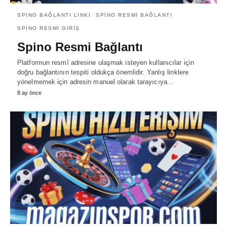
SPINO BAĞLANTI LINKI
SPINO RESMI BAĞLANTI
SPINO RESMI GIRIŞ
Spino Resmi Bağlantı
Platformun resmî adresine ulaşmak isteyen kullanıcılar için
doğru bağlantının tespiti oldukça önemlidir. Yanlış linklere
yönelmemek için adresin manuel olarak tarayıcıya…
8 ay önce