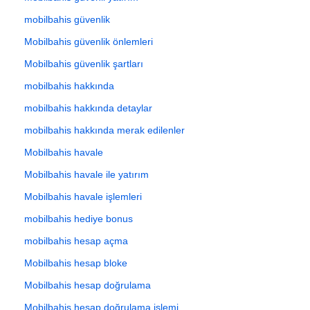
mobilbahis güvenlik
Mobilbahis güvenlik önlemleri
Mobilbahis güvenlik şartları
mobilbahis hakkında
mobilbahis hakkında detaylar
mobilbahis hakkında merak edilenler
Mobilbahis havale
Mobilbahis havale ile yatırım
Mobilbahis havale işlemleri
mobilbahis hediye bonus
mobilbahis hesap açma
Mobilbahis hesap bloke
Mobilbahis hesap doğrulama
Mobilbahis hesap doğrulama işlemi