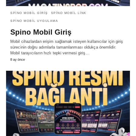
SPINO MOBIL GIRIŞ
SPINO MOBIL LINK
SPINO MOBIL UYGULAMA
Spino Mobil Giriş
Mobil cihazlardan erişim sağlamak isteyen kullanıcılar için giriş
sürecinin doğru adımlarla tamamlanması oldukça önemlidir.
Mobil tarayıcıların hızlı tepki vermesi giriş…
8 ay önce