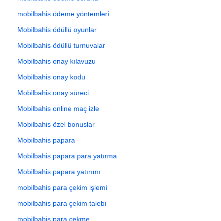
mobilbahis ödeme yöntemleri
Mobilbahis ödüllü oyunlar
Mobilbahis ödüllü turnuvalar
Mobilbahis onay kılavuzu
Mobilbahis onay kodu
Mobilbahis onay süreci
Mobilbahis online maç izle
Mobilbahis özel bonuslar
Mobilbahis papara
Mobilbahis papara para yatırma
Mobilbahis papara yatırımı
mobilbahis para çekim işlemi
mobilbahis para çekim talebi
mobilbahis para çekme